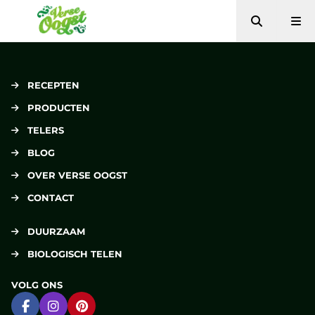
Zoeken
Me
Verse Oogst
RECEPTEN
PRODUCTEN
TELERS
BLOG
OVER VERSE OOGST
CONTACT
DUURZAAM
BIOLOGISCH TELEN
VOLG ONS
Ga naar Facebook
Ga naar Instagram
Ga naar Pinterest