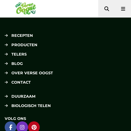
Zoeken
Me
Verse Oogst
RECEPTEN
PRODUCTEN
TELERS
BLOG
OVER VERSE OOGST
CONTACT
DUURZAAM
BIOLOGISCH TELEN
VOLG ONS
Ga naar Facebook
Ga naar Instagram
Ga naar Pinterest