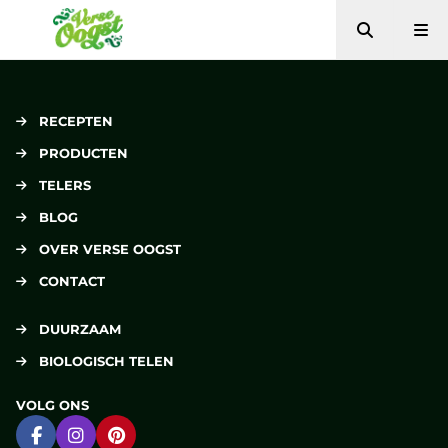
Zoeken
Me
Verse Oogst
RECEPTEN
PRODUCTEN
TELERS
BLOG
OVER VERSE OOGST
CONTACT
DUURZAAM
BIOLOGISCH TELEN
VOLG ONS
Ga naar Facebook
Ga naar Instagram
Ga naar Pinterest