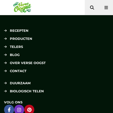
Zoeken
Me
Verse Oogst
RECEPTEN
PRODUCTEN
TELERS
BLOG
OVER VERSE OOGST
CONTACT
DUURZAAM
BIOLOGISCH TELEN
VOLG ONS
Ga naar Facebook
Ga naar Instagram
Ga naar Pinterest