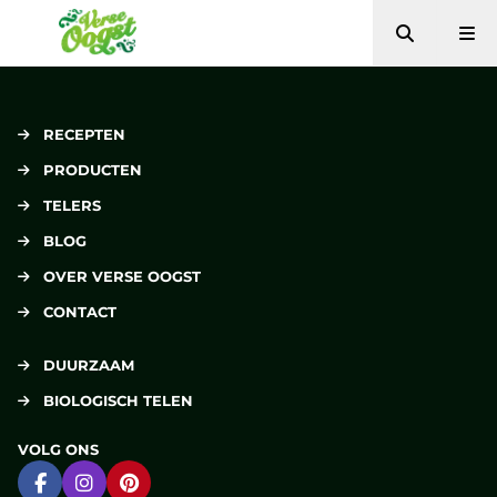
Zoeken
Me
Verse Oogst
RECEPTEN
PRODUCTEN
TELERS
BLOG
OVER VERSE OOGST
CONTACT
DUURZAAM
BIOLOGISCH TELEN
VOLG ONS
Ga naar Facebook
Ga naar Instagram
Ga naar Pinterest