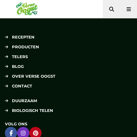
Zoeken
Me
Verse Oogst
RECEPTEN
PRODUCTEN
TELERS
BLOG
OVER VERSE OOGST
CONTACT
DUURZAAM
BIOLOGISCH TELEN
VOLG ONS
Ga naar Facebook
Ga naar Instagram
Ga naar Pinterest