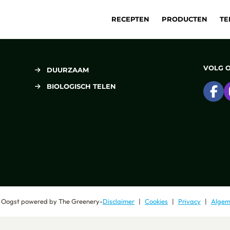
RECEPTEN
PRODUCTEN
TE
VOLG 
DUURZAAM
BIOLOGISCH TELEN
Ga
 Oogst
powered by
The Greenery
-
Disclaimer
Cookies
Privacy
Algem