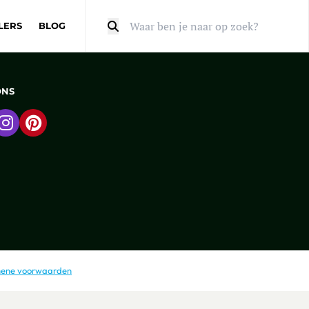
LERS
BLOG
Zoeken
ONS
 naar Facebook
Ga naar Instagram
Ga naar Pinterest
ene voorwaarden