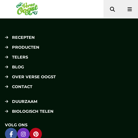
Zoeken
Me
Verse Oogst
RECEPTEN
PRODUCTEN
TELERS
BLOG
OVER VERSE OOGST
CONTACT
DUURZAAM
BIOLOGISCH TELEN
VOLG ONS
Ga naar Facebook
Ga naar Instagram
Ga naar Pinterest