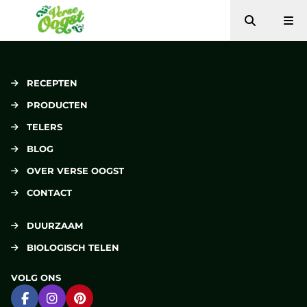
Zoeken
Me
Verse Oogst
RECEPTEN
PRODUCTEN
TELERS
BLOG
OVER VERSE OOGST
CONTACT
DUURZAAM
BIOLOGISCH TELEN
VOLG ONS
Ga naar Facebook
Ga naar Instagram
Ga naar Pinterest