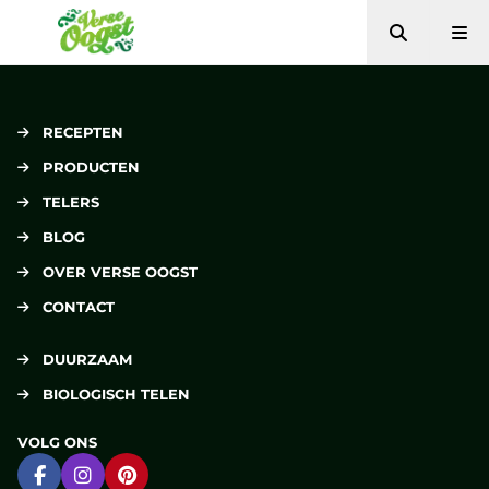
Zoeken
Me
Verse Oogst
RECEPTEN
PRODUCTEN
TELERS
BLOG
OVER VERSE OOGST
CONTACT
DUURZAAM
BIOLOGISCH TELEN
VOLG ONS
Ga naar Facebook
Ga naar Instagram
Ga naar Pinterest