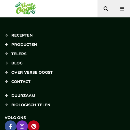
Zoeken
Me
Verse Oogst
RECEPTEN
PRODUCTEN
TELERS
BLOG
OVER VERSE OOGST
CONTACT
DUURZAAM
BIOLOGISCH TELEN
VOLG ONS
Ga naar Facebook
Ga naar Instagram
Ga naar Pinterest