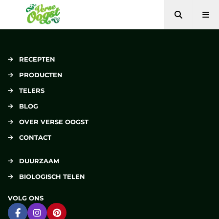
Zoeken
Me
Verse Oogst
RECEPTEN
PRODUCTEN
TELERS
BLOG
OVER VERSE OOGST
CONTACT
DUURZAAM
BIOLOGISCH TELEN
VOLG ONS
Ga naar Facebook
Ga naar Instagram
Ga naar Pinterest