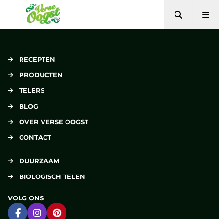
Zoeken
Me
Verse Oogst
RECEPTEN
PRODUCTEN
TELERS
BLOG
OVER VERSE OOGST
CONTACT
DUURZAAM
BIOLOGISCH TELEN
VOLG ONS
Ga naar Facebook
Ga naar Instagram
Ga naar Pinterest