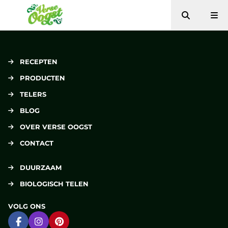
Zoeken
Me
Verse Oogst
RECEPTEN
PRODUCTEN
TELERS
BLOG
OVER VERSE OOGST
CONTACT
DUURZAAM
BIOLOGISCH TELEN
VOLG ONS
Ga naar Facebook
Ga naar Instagram
Ga naar Pinterest