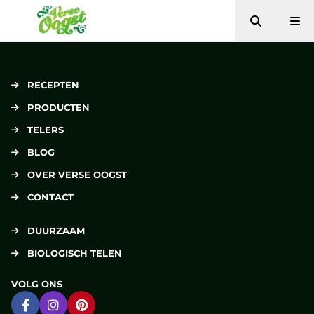
Zoeken
Me
Verse Oogst
RECEPTEN
PRODUCTEN
TELERS
BLOG
OVER VERSE OOGST
CONTACT
DUURZAAM
BIOLOGISCH TELEN
VOLG ONS
Ga naar Facebook
Ga naar Instagram
Ga naar Pinterest