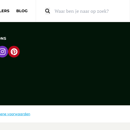
LERS
BLOG
Zoeken
ONS
 naar Facebook
Ga naar Instagram
Ga naar Pinterest
ene voorwaarden