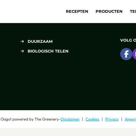
RECEPTEN
PRODUCTEN
TE
VOLG 
DUURZAAM
BIOLOGISCH TELEN
Ga
 Oogst
powered by
The Greenery
-
Disclaimer
Cookies
Privacy
Algem