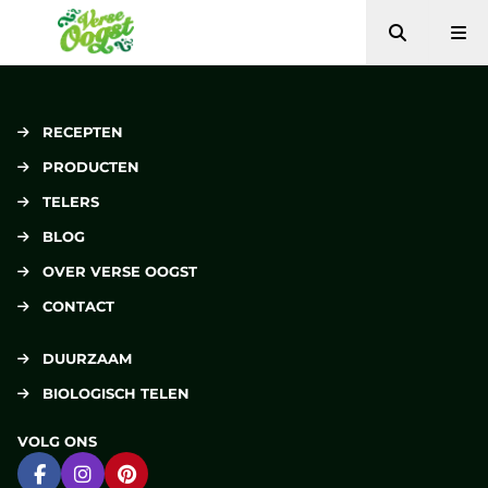
Zoeken
Me
Verse Oogst
RECEPTEN
PRODUCTEN
TELERS
BLOG
OVER VERSE OOGST
CONTACT
DUURZAAM
BIOLOGISCH TELEN
VOLG ONS
Ga naar Facebook
Ga naar Instagram
Ga naar Pinterest