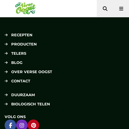
Zoeken
Me
Verse Oogst
RECEPTEN
PRODUCTEN
TELERS
BLOG
OVER VERSE OOGST
CONTACT
DUURZAAM
BIOLOGISCH TELEN
VOLG ONS
Ga naar Facebook
Ga naar Instagram
Ga naar Pinterest