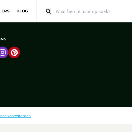
LERS
BLOG
Zoeken
ONS
 naar Facebook
Ga naar Instagram
Ga naar Pinterest
ene voorwaarden