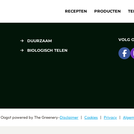
RECEPTEN
PRODUCTEN
TE
VOLG 
DUURZAAM
BIOLOGISCH TELEN
Ga
 Oogst
powered by
The Greenery
-
Disclaimer
Cookies
Privacy
Algem