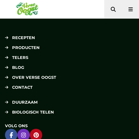
Zoeken
Me
Verse Oogst
RECEPTEN
PRODUCTEN
TELERS
BLOG
OVER VERSE OOGST
CONTACT
DUURZAAM
BIOLOGISCH TELEN
VOLG ONS
Ga naar Facebook
Ga naar Instagram
Ga naar Pinterest