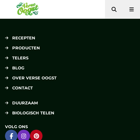
Zoeken
Me
Verse Oogst
RECEPTEN
PRODUCTEN
TELERS
BLOG
OVER VERSE OOGST
CONTACT
DUURZAAM
BIOLOGISCH TELEN
VOLG ONS
Ga naar Facebook
Ga naar Instagram
Ga naar Pinterest