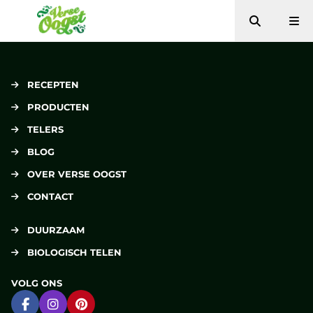
Zoeken
Me
Verse Oogst
RECEPTEN
PRODUCTEN
TELERS
BLOG
OVER VERSE OOGST
CONTACT
DUURZAAM
BIOLOGISCH TELEN
VOLG ONS
Ga naar Facebook
Ga naar Instagram
Ga naar Pinterest