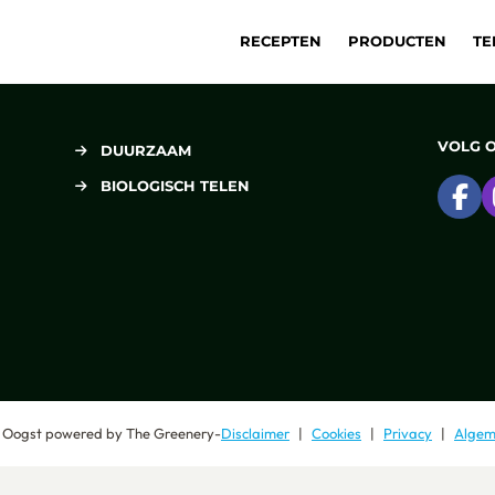
RECEPTEN
PRODUCTEN
TE
VOLG 
DUURZAAM
BIOLOGISCH TELEN
Ga
 Oogst
powered by
The Greenery
-
Disclaimer
Cookies
Privacy
Algem