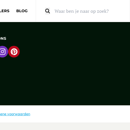
LERS
BLOG
Zoeken
ONS
 naar Facebook
Ga naar Instagram
Ga naar Pinterest
ene voorwaarden