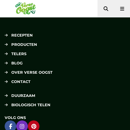
Zoeken
Me
Verse Oogst
RECEPTEN
PRODUCTEN
TELERS
BLOG
OVER VERSE OOGST
CONTACT
DUURZAAM
BIOLOGISCH TELEN
VOLG ONS
Ga naar Facebook
Ga naar Instagram
Ga naar Pinterest