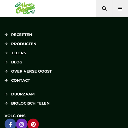
Zoeken
Me
Verse Oogst
RECEPTEN
PRODUCTEN
TELERS
BLOG
OVER VERSE OOGST
CONTACT
DUURZAAM
BIOLOGISCH TELEN
VOLG ONS
Ga naar Facebook
Ga naar Instagram
Ga naar Pinterest