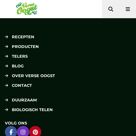
Zoeken
Me
Verse Oogst
RECEPTEN
PRODUCTEN
TELERS
BLOG
OVER VERSE OOGST
CONTACT
DUURZAAM
BIOLOGISCH TELEN
VOLG ONS
Ga naar Facebook
Ga naar Instagram
Ga naar Pinterest