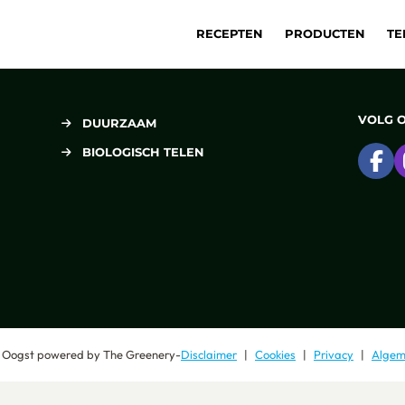
RECEPTEN
PRODUCTEN
TE
VOLG 
DUURZAAM
BIOLOGISCH TELEN
Ga
 Oogst
powered by
The Greenery
-
Disclaimer
Cookies
Privacy
Algem