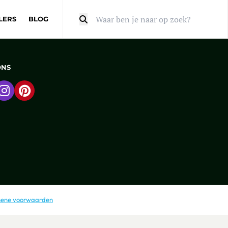
LERS
BLOG
Zoeken
ONS
 naar Facebook
Ga naar Instagram
Ga naar Pinterest
ene voorwaarden