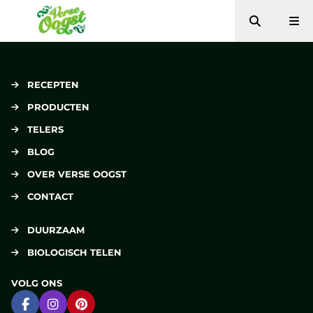
Zoeken
Me
Verse Oogst
RECEPTEN
PRODUCTEN
TELERS
BLOG
OVER VERSE OOGST
CONTACT
DUURZAAM
BIOLOGISCH TELEN
VOLG ONS
Ga naar Facebook
Ga naar Instagram
Ga naar Pinterest