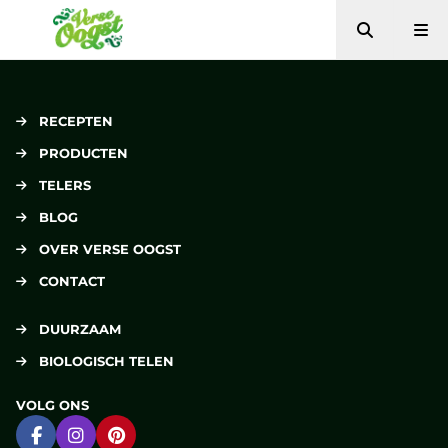
Zoeken
Me
Verse Oogst
RECEPTEN
PRODUCTEN
TELERS
BLOG
OVER VERSE OOGST
CONTACT
DUURZAAM
BIOLOGISCH TELEN
VOLG ONS
Ga naar Facebook
Ga naar Instagram
Ga naar Pinterest