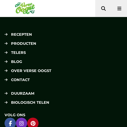
Zoeken
Me
Verse Oogst
RECEPTEN
PRODUCTEN
TELERS
BLOG
OVER VERSE OOGST
CONTACT
DUURZAAM
BIOLOGISCH TELEN
VOLG ONS
Ga naar Facebook
Ga naar Instagram
Ga naar Pinterest