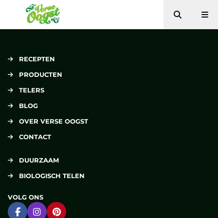
Zoeken
Me
Verse Oogst
RECEPTEN
PRODUCTEN
TELERS
BLOG
OVER VERSE OOGST
CONTACT
DUURZAAM
BIOLOGISCH TELEN
VOLG ONS
Ga naar Facebook
Ga naar Instagram
Ga naar Pinterest