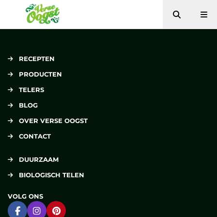
Zoeken
Me
Verse Oogst
RECEPTEN
PRODUCTEN
TELERS
BLOG
OVER VERSE OOGST
CONTACT
DUURZAAM
BIOLOGISCH TELEN
VOLG ONS
Ga naar Facebook
Ga naar Instagram
Ga naar Pinterest