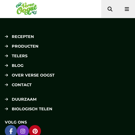
Zoeken
Me
Verse Oogst
RECEPTEN
PRODUCTEN
TELERS
BLOG
OVER VERSE OOGST
CONTACT
DUURZAAM
BIOLOGISCH TELEN
VOLG ONS
Ga naar Facebook
Ga naar Instagram
Ga naar Pinterest