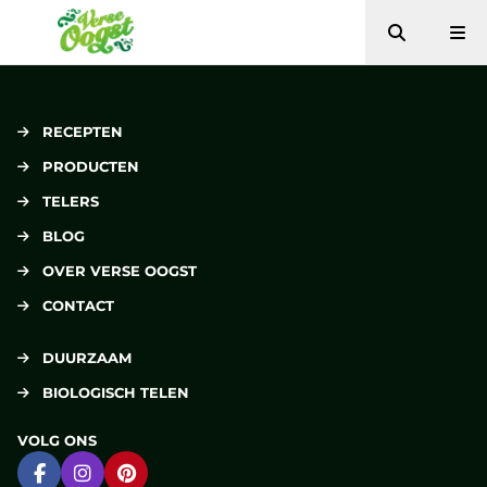
Zoeken
Me
Verse Oogst
RECEPTEN
PRODUCTEN
TELERS
BLOG
OVER VERSE OOGST
CONTACT
DUURZAAM
BIOLOGISCH TELEN
VOLG ONS
Ga naar Facebook
Ga naar Instagram
Ga naar Pinterest