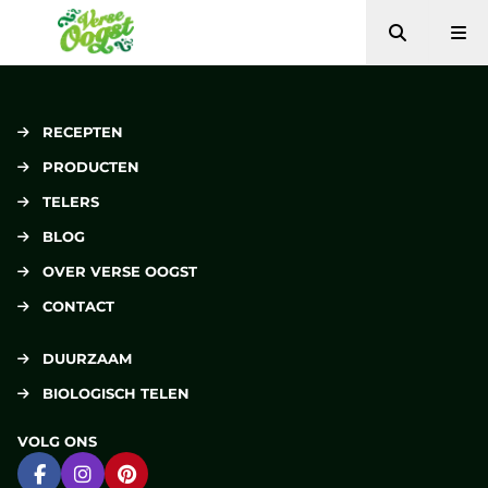
Zoeken
Me
Verse Oogst
RECEPTEN
PRODUCTEN
TELERS
BLOG
OVER VERSE OOGST
CONTACT
DUURZAAM
BIOLOGISCH TELEN
VOLG ONS
Ga naar Facebook
Ga naar Instagram
Ga naar Pinterest