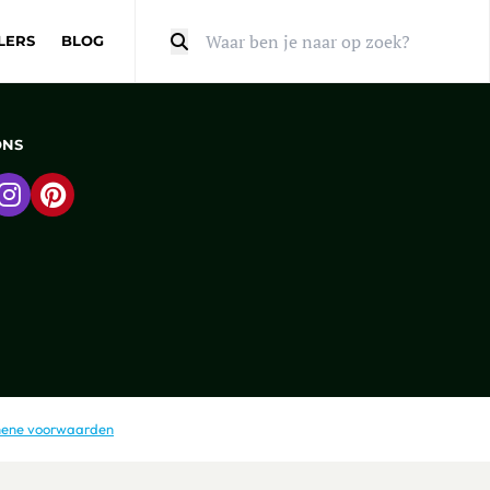
LERS
BLOG
Zoeken
ONS
 naar Facebook
Ga naar Instagram
Ga naar Pinterest
ene voorwaarden