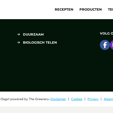
RECEPTEN
PRODUCTEN
TE
VOLG 
DUURZAAM
BIOLOGISCH TELEN
Ga
 Oogst
powered by
The Greenery
-
Disclaimer
Cookies
Privacy
Algem