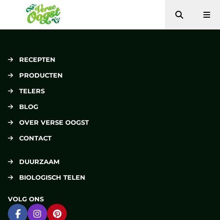
Zoeken
Me
Verse Oogst
RECEPTEN
PRODUCTEN
TELERS
BLOG
OVER VERSE OOGST
CONTACT
DUURZAAM
BIOLOGISCH TELEN
VOLG ONS
Ga naar Facebook
Ga naar Instagram
Ga naar Pinterest