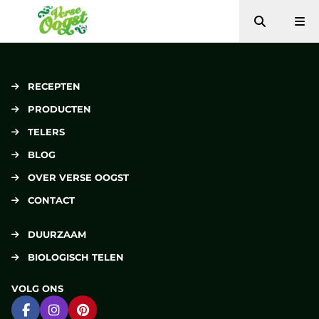
Zoeken
Me
Verse Oogst
RECEPTEN
PRODUCTEN
TELERS
BLOG
OVER VERSE OOGST
CONTACT
DUURZAAM
BIOLOGISCH TELEN
VOLG ONS
Ga naar Facebook
Ga naar Instagram
Ga naar Pinterest