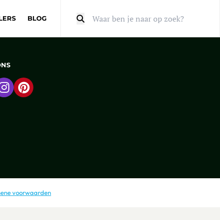
LERS
BLOG
Zoeken
ONS
 naar Facebook
Ga naar Instagram
Ga naar Pinterest
ene voorwaarden