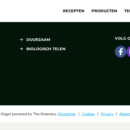
RECEPTEN
PRODUCTEN
TE
VOLG 
DUURZAAM
BIOLOGISCH TELEN
Ga
 Oogst
powered by
The Greenery
-
Disclaimer
Cookies
Privacy
Algem