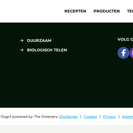
RECEPTEN
PRODUCTEN
TE
VOLG 
DUURZAAM
BIOLOGISCH TELEN
Ga
 Oogst
powered by
The Greenery
-
Disclaimer
Cookies
Privacy
Algem