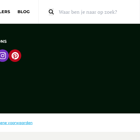
LERS
BLOG
Zoeken
ONS
 naar Facebook
Ga naar Instagram
Ga naar Pinterest
ene voorwaarden