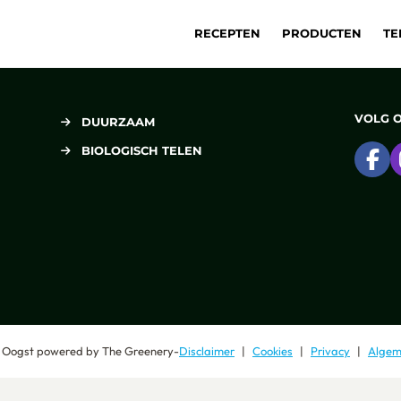
RECEPTEN
PRODUCTEN
TE
VOLG 
DUURZAAM
BIOLOGISCH TELEN
Ga
 Oogst
powered by
The Greenery
-
Disclaimer
Cookies
Privacy
Algem