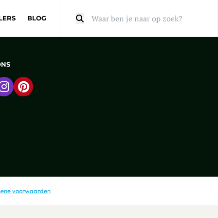
LERS
BLOG
Zoeken
ONS
 naar Facebook
Ga naar Instagram
Ga naar Pinterest
ene voorwaarden