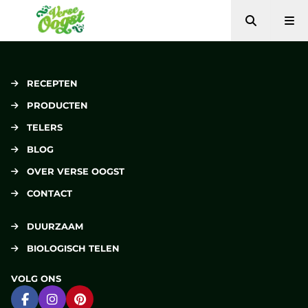
Zoeken
Me
Verse Oogst
RECEPTEN
PRODUCTEN
TELERS
BLOG
OVER VERSE OOGST
CONTACT
DUURZAAM
BIOLOGISCH TELEN
VOLG ONS
Ga naar Facebook
Ga naar Instagram
Ga naar Pinterest