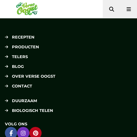
Zoeken
Me
Verse Oogst
RECEPTEN
PRODUCTEN
TELERS
BLOG
OVER VERSE OOGST
CONTACT
DUURZAAM
BIOLOGISCH TELEN
VOLG ONS
Ga naar Facebook
Ga naar Instagram
Ga naar Pinterest