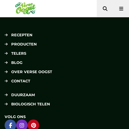
Zoeken
Me
Verse Oogst
RECEPTEN
PRODUCTEN
TELERS
BLOG
OVER VERSE OOGST
CONTACT
DUURZAAM
BIOLOGISCH TELEN
VOLG ONS
Ga naar Facebook
Ga naar Instagram
Ga naar Pinterest