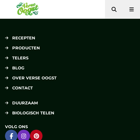
Zoeken
Me
Verse Oogst
RECEPTEN
PRODUCTEN
TELERS
BLOG
OVER VERSE OOGST
CONTACT
DUURZAAM
BIOLOGISCH TELEN
VOLG ONS
Ga naar Facebook
Ga naar Instagram
Ga naar Pinterest