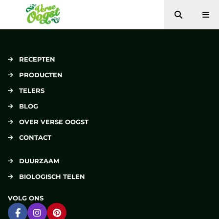
Zoeken
Me
Verse Oogst
RECEPTEN
PRODUCTEN
TELERS
BLOG
OVER VERSE OOGST
CONTACT
DUURZAAM
BIOLOGISCH TELEN
VOLG ONS
Ga naar Facebook
Ga naar Instagram
Ga naar Pinterest