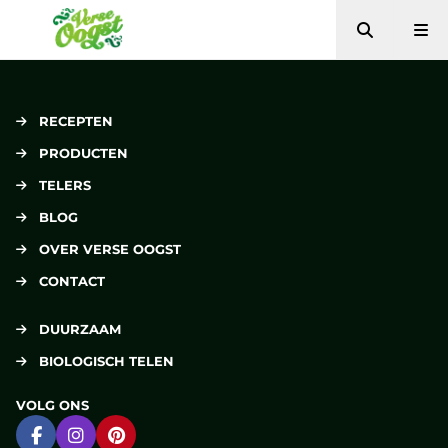
Zoeken
Me
Verse Oogst
RECEPTEN
PRODUCTEN
TELERS
BLOG
OVER VERSE OOGST
CONTACT
DUURZAAM
BIOLOGISCH TELEN
VOLG ONS
Ga naar Facebook
Ga naar Instagram
Ga naar Pinterest