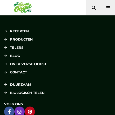
Zoeken
Me
Verse Oogst
RECEPTEN
PRODUCTEN
TELERS
BLOG
OVER VERSE OOGST
CONTACT
DUURZAAM
BIOLOGISCH TELEN
VOLG ONS
Ga naar Facebook
Ga naar Instagram
Ga naar Pinterest