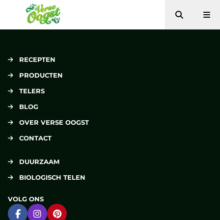
Zoeken
Me
Verse Oogst
RECEPTEN
PRODUCTEN
TELERS
BLOG
OVER VERSE OOGST
CONTACT
DUURZAAM
BIOLOGISCH TELEN
VOLG ONS
Ga naar Facebook
Ga naar Instagram
Ga naar Pinterest