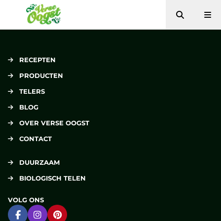
Zoeken
Me
Verse Oogst
RECEPTEN
PRODUCTEN
TELERS
BLOG
OVER VERSE OOGST
CONTACT
DUURZAAM
BIOLOGISCH TELEN
VOLG ONS
Ga naar Facebook
Ga naar Instagram
Ga naar Pinterest